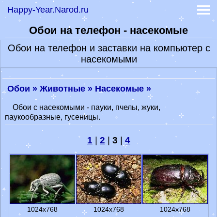
Happy-Year.Narod.ru
-
Коты, кошки, котики
-
Тигры и дикие кошки
Обои на телефон - насекомые
-
Обои волки и лисы
-
Обои лошади
Обои на телефон и заставки на компьютер с
-
Обои обезьяны
насекомыми
Обои знаков зодиака
Обои фэнтези
Праздники 2023
Обои »
Животные »
Насекомые »
Гадание онлайн
Обои с насекомыми - пауки, пчелы, жуки,
-
Книга судеб
паукообразные, гусеницы.
-
Книга перемен
Гороскоп на сегодня
1
|
2
|
3
|
4
Гороскоп на 2022 год
1024x768
1024x768
1024x768