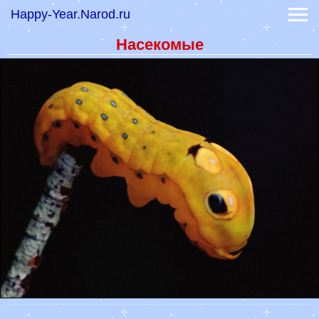
Happy-Year.Narod.ru
-
Коты, кошки, котики
-
Тигры и дикие кошки
Насекомые
-
Обои волки и лисы
-
Обои лошади
-
Обои обезьяны
Обои знаков зодиака
Обои фэнтези
Праздники 2023
Гадание онлайн
-
Книга судеб
-
Книга перемен
Гороскоп на сегодня
Гороскоп на 2022 год