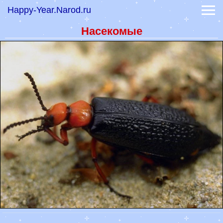
Happy-Year.Narod.ru
-
Коты, кошки, котики
-
Тигры и дикие кошки
Насекомые
-
Обои волки и лисы
-
Обои лошади
-
Обои обезьяны
Обои знаков зодиака
Обои фэнтези
Праздники 2023
Гадание онлайн
-
Книга судеб
-
Книга перемен
Гороскоп на сегодня
Гороскоп на 2022 год