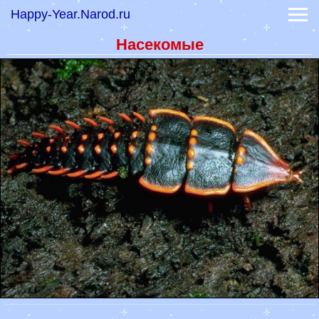
Happy-Year.Narod.ru
-
Коты, кошки, котики
-
Тигры и дикие кошки
Насекомые
-
Обои волки и лисы
-
Обои лошади
-
Обои обезьяны
Обои знаков зодиака
Обои фэнтези
Праздники 2023
Гадание онлайн
-
Книга судеб
-
Книга перемен
Гороскоп на сегодня
Гороскоп на 2022 год