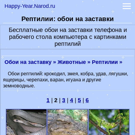
Happy-Year.Narod.ru
-
Коты, кошки, котики
-
Тигры и дикие кошки
Рептилии: обои на заставки
-
Обои волки и лисы
-
Обои лошади
Бесплатные обои на заставки телефона и
-
Обои обезьяны
рабочего стола компьютера с картинками
Обои знаков зодиака
рептилий
Обои фэнтези
Праздники 2023
Гадание онлайн
Обои на заставку »
Животные »
Рептилии »
-
Книга судеб
Обои рептилий: крокодил, змея, кобра, удав, лягушки,
-
Книга перемен
ящерицы, черепахи, варан, игуана и другие
Гороскоп на сегодня
земноводные.
Гороскоп на 2022 год
1
|
2
|
3
|
4
|
5
|
6