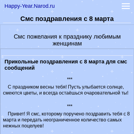
Happy-Year.Narod.ru
Прикольные смс
Гадание онлайн
Смс поздравления с 8 марта
-
Книга судеб
-
Книга перемен
Гороскопы
Смс пожелания к празднику любимым
-
Гороскоп на сегодня
женщинам
-
Гороскоп на 2022 год
Лунный календарь 2022
Значение имени
Прикольные поздравления c 8 марта для смс
Сонник
сообщений
Обои на заставку
***
Действенные диеты
С праздником весны тебя! Пусть улыбается солнце,
смеются цветы, и всегда остаёшься очаровательной ты!
***
Привет! Я смс, которому поручено поздравить тебя с 8
марта и передать неограниченное количество самых
нежных поцелуев!