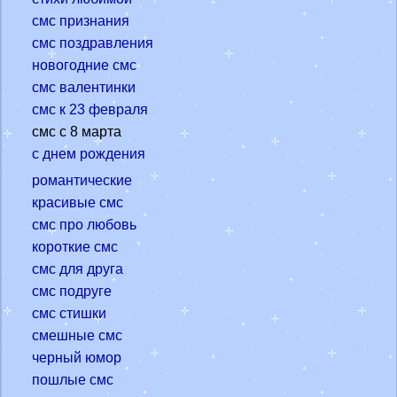
смс признания
смс поздравления
новогодние смс
смс валентинки
смс к 23 февраля
смс с 8 марта
с днем рождения
романтические
красивые смс
смс про любовь
короткие смс
смс для друга
смс подруге
смс стишки
смешные смс
черный юмор
пошлые смс