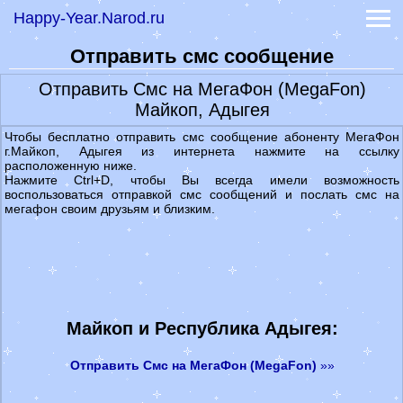
Happy-Year.Narod.ru
-
на кофейной гуще
-
гадания на святки
Отправить смс сообщение
Народные приметы
Народные заговоры
Отправить Смс на МегаФон (MegaFon)
Сонник
Майкоп, Адыгея
Лунный календарь 2022
Чтобы бесплатно отправить смс сообщение абоненту МегаФон
Гороскопы
г.Майкоп, Адыгея из интернета нажмите на ссылку
-
Гороскоп на сегодня
расположенную ниже.
Нажмите Ctrl+D, чтобы Вы всегда имели возможность
-
Гороскоп на 2022 год
воспользоваться отправкой смс сообщений и послать смс на
Праздники 2023
мегафон своим друзьям и близким.
Прикольные смс
Признание в любви
Значение имени
Майкоп и Республика Адыгея:
Отправить Смс на МегаФон (MegaFon)
»»