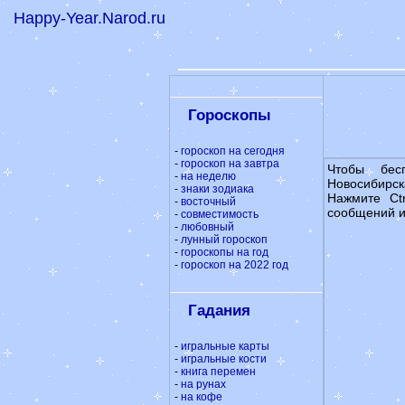
Happy-Year.Narod.ru
Гороскопы
-
гороскоп на сегодня
-
гороскоп на завтра
Чтобы бес
-
на неделю
Новосибирск
-
знаки зодиака
Нажмите Ct
-
восточный
сообщений и
-
совместимость
-
любовный
-
лунный гороскоп
-
гороскопы на год
-
гороскоп на 2022 год
Гадания
-
игральные карты
-
игральные кости
-
книга перемен
-
на рунах
-
на кофе