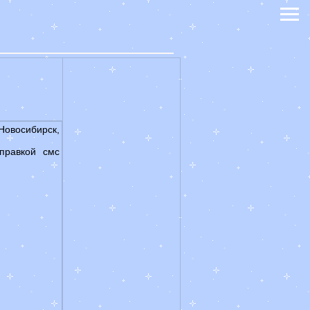
восибирск,
правкой смс