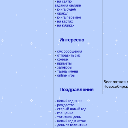
-
на святки
гадания онлайн
-
книга судеб
-
оракул
-
книга перемен
-
на картах
-
на кубиках
Интересно
-
смс сообщения
-
отправить смс
-
сонник
-
приметы
-
заговоры
-
тайна имени
-
online игры
Бесплатная 
Новосибирск
Поздравления
-
новый год 2022
-
рождество
-
старый новый год
-
крещение
-
татьянин день
-
новый год в китае
-
день св валентина