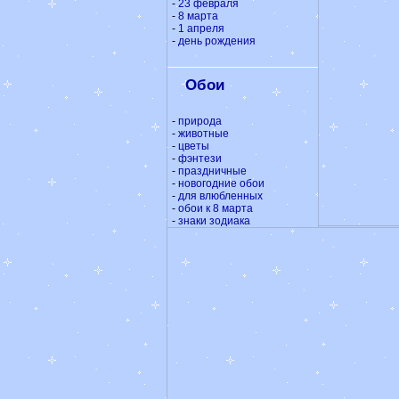
-
23 февраля
-
8 марта
-
1 апреля
-
день рождения
Обои
-
природа
-
животные
-
цветы
-
фэнтези
-
праздничные
-
новогодние обои
-
для влюбленных
-
обои к 8 марта
-
знаки зодиака