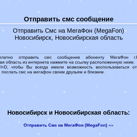
-
на кофейной гуще
-
гадания на святки
Отправить смс сообщение
Народные приметы
Народные заговоры
Отправить Смс на МегаФон (MegaFon)
Сонник
Новосибирск, Новосибирская область
Лунный календарь 2022
Гороскопы
-
Гороскоп на сегодня
платно отправить смс сообщение абоненту МегаФон г.Но
-
Гороскоп на 2022 год
ая область из интернета нажмите на ссылку расположенную ниже.
rl+D, чтобы Вы всегда имели возможность воспользоваться от
Праздники 2023
 послать смс на мегафон своим друзьям и близким.
Прикольные смс
Признание в любви
Значение имени
Новосибирск и Новосибирская область:
Отправить Смс на МегаФон (MegaFon)
»»