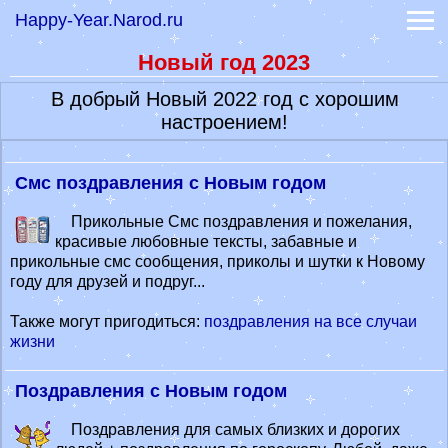
Happy-Year.Narod.ru
Прикольные смс
Гадание онлайн
Новый год 2023
-
Книга судеб
-
Книга перемен
В добрый Новый 2022 год с хорошим
Гороскопы
настроением!
-
Гороскоп на сегодня
-
Гороскоп на 2022 год
Лунный календарь 2022
Смс поздравления с Новым годом
Значение имени
Прикольные Смс поздравления и пожелания,
Сонник
красивые любовные тексты, забавные и
Обои на заставку
прикольные смс сообщения, приколы и шутки к Новому
Действенные диеты
году для друзей и подруг...
Также могут пригодиться:
поздравления на все случаи
жизни
Поздравления с Новым годом
Поздравления для самых близких и дорогих