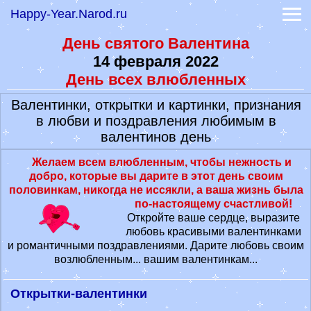
Happy-Year.Narod.ru
Прикольные смс
Гадание онлайн
День святого Валентина
-
Книга судеб
14 февраля 2022
-
Книга перемен
Гороскопы
День всех влюбленных
-
Гороскоп на сегодня
Валентинки, открытки и картинки, признания
-
Гороскоп на 2022 год
в любви и поздравления любимым в
Лунный календарь 2022
валентинов день
Значение имени
Сонник
Желаем всем влюбленным, чтобы нежность и
Обои на заставку
добро, которые вы дарите в этот день своим
Эффективные диеты
половинкам, никогда не иссякли, а ваша жизнь была
по-настоящему счастливой!
Откройте ваше сердце, выразите
любовь красивыми валентинками
и романтичными поздравлениями. Дарите любовь своим
возлюбленным... вашим валентинкам...
Открытки-валентинки