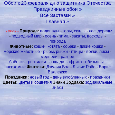
Обои к 23 февраля дню защитника Отечества
Праздничные обои »
Все Заставки »
Главная »
Природа:
водопады
-
горы, скалы
-
лес, деревья
-
Обои
-
-
подводный мир
-
осень
-
зима
-
закаты, восходы
-
природа
Животные:
кошки, котята
-
собаки
-
дикие кошки
-
морские животные
-
рыбы, рыбки
-
птицы
-
волки, лисы
-
медведи
-
разное
бабочки
-
рептилии
-
лошади
-
африка
-
обезьяны
-
насекомые
Фэнтези:
Джулия Бэл
-
Льюис Ройо
-
Борис
Валледжо
Праздники:
новый год
-
день влюбленных
-
праздники
Цветы:
цветы и соцветия
Знаки Зодиака:
зодиакальные
знаки