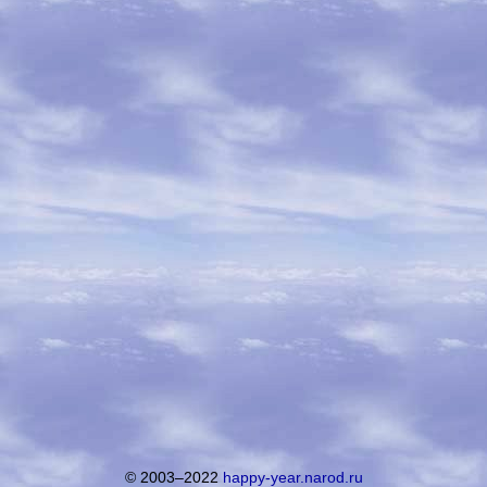
© 2003–2022
happy-year.narod.ru