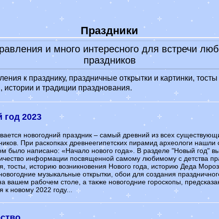
Прикольные смс
Гадание онлайн
Праздники
-
Книга судеб
-
Книга перемен
равления и много интересного для встречи лю
Гороскопы
праздников
-
Гороскоп на сегодня
-
Гороскоп на 2022 год
ения к празднику, праздничные открытки и картинки, тосты
Лунный календарь 2022
, истории и традиции празднования.
Значение имени
Сонник
 год 2023
Обои на заставку
Эффективные диеты
вается новогодний праздник – самый древний из всех существующ
ников. При раскопках древнеегипетских пирамид археологи нашли 
ом было написано: «Начало нового года». В разделе "Новый год" в
ичество информации посвященной самому любимому с детства пр
я, тосты, историю возникновения Нового года, историю Деда Мороз
 новогодние музыкальные открытки, обои для создания праздничног
на вашем рабочем столе, а также новогодние гороскопы, предсказа
 к новому 2022 году...
ство