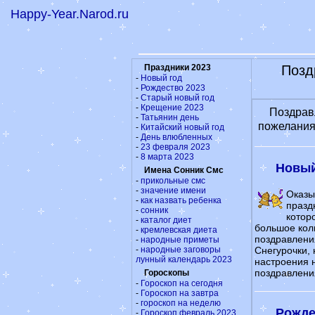
Happy-Year.Narod.ru
Праздники 2023
Позд
-
Новый год
-
Рождество 2023
-
Старый новый год
-
Крещение 2023
Поздравл
-
Татьянин день
пожелания
-
Китайский новый год
-
День влюбленных
-
23 февраля 2023
-
8 марта 2023
Новый
Имена Сонник Смс
-
прикольные смс
-
значение имени
Оказы
-
как назвать ребенка
празд
-
сонник
котор
-
каталог диет
большое кол
-
кремлевская диета
поздравлени
-
народные приметы
-
народные заговоры
Снегурочки,
лунный календарь 2023
настроения 
поздравления
Гороскопы
-
Гороскоп на сегодня
-
Гороскоп на завтра
-
гороскоп на неделю
Рожде
-
Гороскоп февраль 2023