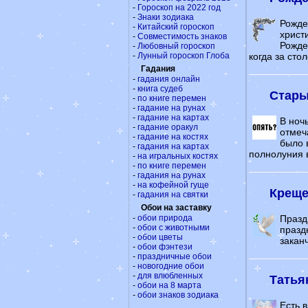
-
Гороскоп на 2022 год
-
Знаки зодиака
Рожде
-
Китайский гороскоп
христ
-
Совместимость знаков
Рожде
-
Любовный гороскоп
-
Лунный гороскоп Глоба
когда за сто
Гадания
-
гадания онлайн
-
книга судеб
Стары
-
по книге перемен
-
гадание на рунах
-
гадание на картах
В ноч
-
гадание оракул
отмеч
-
гадание на костях
было 
-
гадания на картах
полнолуния в
-
на игральных костях
-
по книге перемен
-
гадания на рунах
-
на кофейной гуще
Креще
-
гадания на святки
Обои на заставку
-
обои природа
Празд
-
обои с животными
празд
-
обои цветы
закан
-
обои фэнтези
-
праздничные обои
-
новогодние обои
-
для влюбленных
Татья
-
обои на 8 марта
-
обои знаков зодиака
Есть 