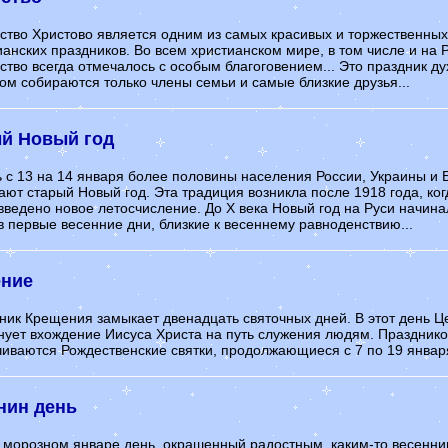
ство Христово является одним из самых красивых и торжественных
ианских праздников. Во всем христианском мире, в том числе и на 
ство всегда отмечалось с особым благоговением... Это праздник д
лом собираются только члены семьи и самые близкие друзья...
й Новый год
ь с 13 на 14 января более половины населения России, Украины и 
ают старый Новый год. Эта традиция возникла после 1918 года, ког
введено новое летосчисление. До Х века Новый год на Руси начина
 первые весенние дни, близкие к весеннему равноденствию...
ние
ник Крещения замыкает двенадцать святочных дней. В этот день Ц
нует вхождение Иисуса Христа на путь служения людям. Праздни
чиваются Рождественские святки, продолжающиеся с 7 по 19 января
нин день
в морозном январе день, окрашенный радостным, каким-то весенн