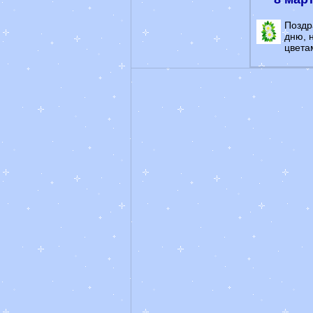
Поздр
дню, 
цветам