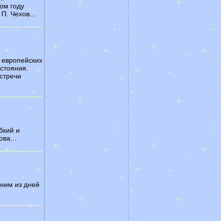
том году
П. Чехов...
х европейских
естояния.
встречи
бкий и
ва...
ним из дней