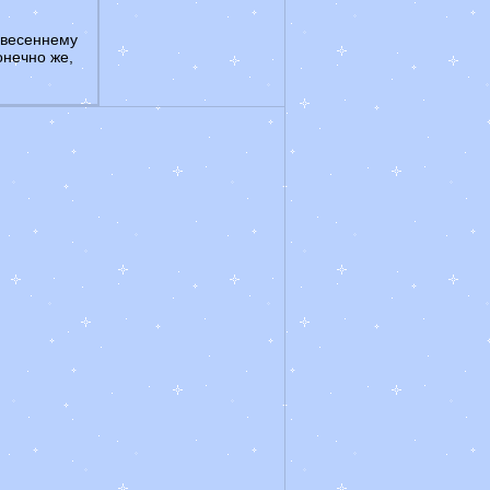
у весеннему
онечно же,