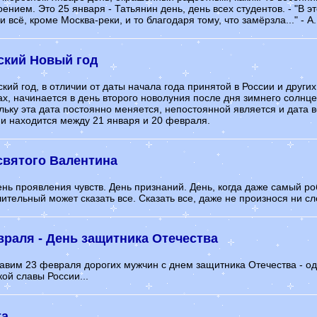
ением. Это 25 января - Татьянин день, день всех студентов. - "В э
 всё, кроме Москва-реки, и то благодаря тому, что замёрзла..." - А. 
ский Новый год
ский год, в отличии от даты начала года принятой в России и други
ах, начинается в день второго новолуния после дня зимнего солнц
льку эта дата постоянно меняется, непостоянной является и дата 
 и находится между 21 января и 20 февраля.
святого Валентина
ень проявления чувств. День признаний. День, когда даже самый ро
ительный может сказать все. Сказать все, даже не произнося ни сло
враля - День защитника Отечества
авим 23 февраля дорогих мужчин с днем защитника Отечества - од
кой славы России...
та