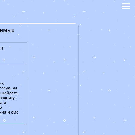
бимых
 и
их
сосуд, на
ы найдете
азднику:
а и
о
ния и смс