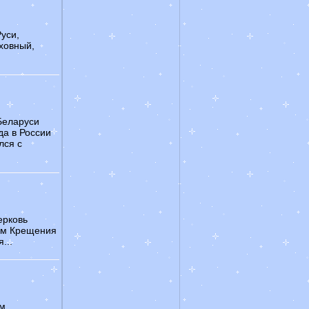
Руси,
уховный,
Беларуси
да в России
лся с
ерковь
ком Крещения
...
им