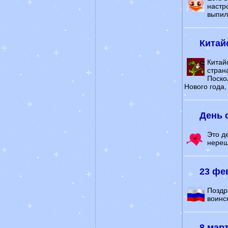
настро
выпили
Китай
Китай
стран
Поско
Нового года,
День 
Это д
нереш
23 фе
Поздр
воинс
8 мар