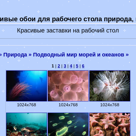
-
Коты, кошки, котики
-
Тигры и дикие кошки
ивые обои для рабочего стола природа,
-
Обои волки и лисы
-
Обои лошади
Красивые заставки на рабочий стол
-
Обои обезьяны
Обои знаков зодиака
Обои фэнтези
»
Природа »
Подводный мир морей и океанов »
Праздники 2023
Гадание онлайн
1
|
2
|
3
|
4
|
5
|
6
-
Книга судеб
-
Книга перемен
Гороскоп на сегодня
Гороскоп на 2022 год
1024x768
1024x768
1024x768