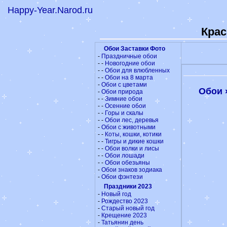
Happy-Year.Narod.ru
Крас
Обои Заставки Фото
-
Праздничные обои
- -
Новогодние обои
- -
Обои для влюбленных
- -
Обои на 8 марта
-
Обои с цветами
Обои 
-
Обои природа
- -
Зимние обои
- -
Осенние обои
- -
Горы и скалы
- -
Обои лес, деревья
-
Обои с животными
- -
Коты, кошки, котики
- -
Тигры и дикие кошки
- -
Обои волки и лисы
- -
Обои лошади
- -
Обои обезьяны
-
Обои знаков зодиака
-
Обои фэнтези
Праздники 2023
-
Новый год
-
Рождество 2023
-
Старый новый год
-
Крещение 2023
-
Татьянин день