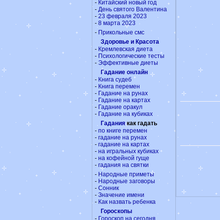
-
Китайский новый год
-
День святого Валентина
-
23 февраля 2023
-
8 марта 2023
-
Прикольные смс
Здоровье и Красота
-
Кремлевская диета
-
Психологические тесты
-
Эффективные диеты
Гадание онлайн
-
Книга судеб
-
Книга перемен
-
Гадание на рунах
-
Гадание на картах
-
Гадание оракул
-
Гадание на кубиках
Гадания
как гадать
-
по книге перемен
-
гадание на рунах
-
гадание на картах
-
на игральных кубиках
-
на кофейной гуще
-
гадания на святки
-
Народные приметы
-
Народные заговоры
-
Сонник
-
Значение имени
-
Как назвать ребенка
Гороскопы
-
Гороскоп на сегодня