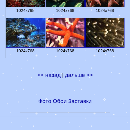
1024x768
1024x768
1024x768
1024x768
1024x768
1024x768
<< назад
|
дальше >>
Фото Обои Заставки