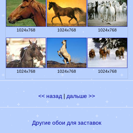
1024x768
1024x768
1024x768
1024x768
1024x768
1024x768
<< назад
|
дальше >>
Другие обои для заставок