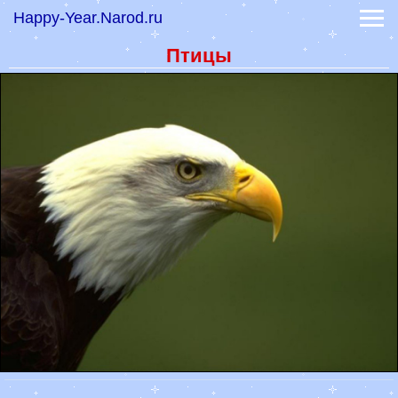
Happy-Year.Narod.ru
-
Коты, кошки, котики
-
Тигры и дикие кошки
Птицы
-
Обои волки и лисы
-
Обои лошади
-
Обои обезьяны
Обои знаков зодиака
Обои фэнтези
Праздники 2023
Гадание онлайн
-
Книга судеб
-
Книга перемен
Гороскоп на сегодня
Гороскоп на 2022 год