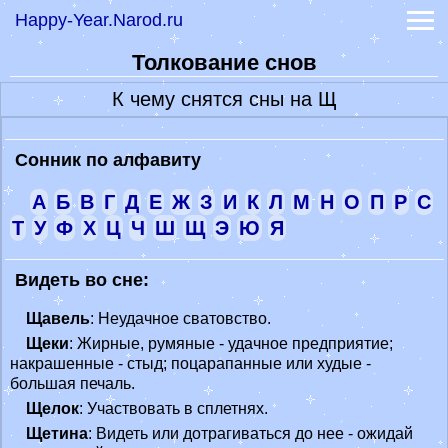
Happy-Year.Narod.ru
Лунный календарь 2022
Гадание онлайн
Толкование снов
-
Книга судеб
-
Книга перемен
К чему снятся сны на Щ
-
Гадание на рунах
Самые точные гадания
Гороскопы
Сонник по алфавиту
-
Гороскоп на сегодня
А
Б
В
Г
Д
Е
Ж
З
И
К
Л
М
Н
О
П
Р
С
-
Гороскоп на 2022 год
-
Лунный гороскоп Глоба
Т
У
Ф
Х
Ц
Ч
Ш
Щ
Э
Ю
Я
Праздники 2023
Признание в любви
Видеть во сне:
Обои Заставки Фото
Щавель
: Неудачное сватовство.
Щеки
: Жирные, румяные - удачное предприятие;
накрашенные - стыд; поцарапанные или худые -
большая печаль.
Щелок
: Участвовать в сплетнях.
Щетина
: Видеть или дотрагиваться до нее - ожидай