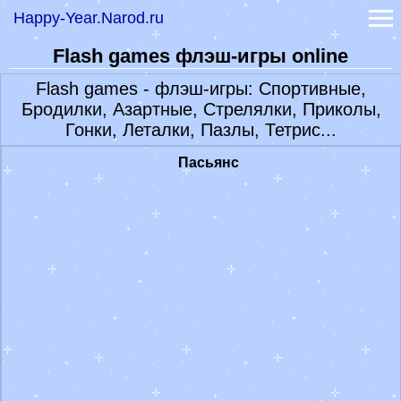
Happy-Year.Narod.ru
Лунный календарь 2022
Гадание онлайн
Flash games флэш-игры online
-
Книга судеб
-
Книга перемен
Flash games - флэш-игры: Спортивные,
-
Гадание на рунах
Бродилки, Азартные, Стрелялки, Приколы,
Самые точные гадания
Гонки, Леталки, Пазлы, Тетрис...
Гороскопы
-
Гороскоп на сегодня
Пасьянс
-
Гороскоп на 2022 год
-
Лунный гороскоп Глоба
Праздники 2023
Признание в любви
Обои Заставки Фото