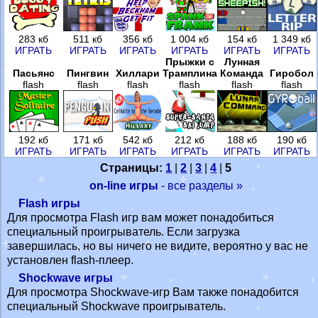
283 кб
511 кб
356 кб
1 004 кб
154 кб
1 349 кб
ИГРАТЬ
ИГРАТЬ
ИГРАТЬ
ИГРАТЬ
ИГРАТЬ
ИГРАТЬ
Прыжки с
Лунная
Пасьянс
Пингвин
Хиллари
Трамплина
Команда
Гиробол
flash
flash
flash
flash
flash
flash
192 кб
171 кб
542 кб
212 кб
188 кб
190 кб
ИГРАТЬ
ИГРАТЬ
ИГРАТЬ
ИГРАТЬ
ИГРАТЬ
ИГРАТЬ
Страницы:
1
|
2
|
3
|
4
|
5
on-line игры
- все разделы »
Flash игры
Для просмотра Flash игр вам может понадобиться
специальный проигрыватель. Если загрузка
завершилась, но вы ничего не видите, вероятно у вас не
установлен flash-плеер.
Shockwave игры
Для просмотра Shockwave-игр Вам также понадобится
специальный Shockwave проигрыватель.