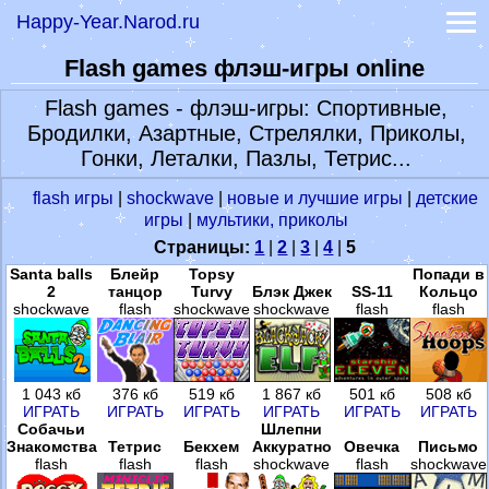
Happy-Year.Narod.ru
Лунный календарь 2022
Гадание онлайн
Flash games флэш-игры online
-
Книга судеб
-
Книга перемен
Flash games - флэш-игры: Спортивные,
-
Гадание на рунах
Бродилки, Азартные, Стрелялки, Приколы,
Самые точные гадания
Гонки, Леталки, Пазлы, Тетрис...
Гороскопы
-
Гороскоп на сегодня
flash игры
|
shockwave
|
новые и лучшие игры
|
детские
игры
|
мультики, приколы
-
Гороскоп на 2022 год
-
Лунный гороскоп Глоба
Страницы:
1
|
2
|
3
|
4
|
5
Праздники 2023
Santa balls
Блейр
Topsy
Попади в
2
танцор
Turvy
Блэк Джек
SS-11
Кольцо
Признание в любви
shockwave
flash
shockwave
shockwave
flash
flash
Обои Заставки Фото
1 043 кб
376 кб
519 кб
1 867 кб
501 кб
508 кб
ИГРАТЬ
ИГРАТЬ
ИГРАТЬ
ИГРАТЬ
ИГРАТЬ
ИГРАТЬ
Собачьи
Шлепни
Знакомства
Тетрис
Бекхем
Аккуратно
Овечка
Письмо
flash
flash
flash
shockwave
flash
shockwave