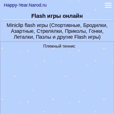
Happy-Year.Narod.ru
Лунный календарь 2022
Гадание онлайн
Flash игры онлайн
-
Книга судеб
-
Книга перемен
Miniclip flash игры (Спортивные, Бродилки,
-
Гадание на рунах
Азартные, Стрелялки, Приколы, Гонки,
Самые точные гадания
Леталки, Пазлы и другие Flash игры)
Гороскопы
-
Гороскоп на сегодня
Пляжный теннис
-
Гороскоп на 2022 год
-
Лунный гороскоп Глоба
Праздники 2023
Признание в любви
Обои Заставки Фото