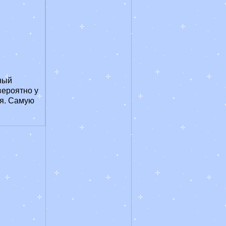
ный
вероятно у
ия. Самую