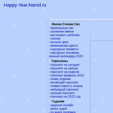
Happy-Year.Narod.ru
Имена Сонник Смс
-
прикольные смс
-
значение имени
-
как назвать ребенка
-
сонник
-
каталог диет
-
кремлевская диета
-
народные приметы
-
народные заговоры
лунный календарь 2023
Гороскопы
-
гороскоп на сегодня
-
гороскоп на завтра
-
гороскоп на неделю
-
гороскоп февраль 2023
-
знаки зодиака
-
китайский гороскоп
-
совместимость знаков
-
любовный гороскоп
-
лунный гороскоп
-
гороскоп на 2022 год
Гадания
-
гадания онлайн
-
книга судеб
-
по книге перемен