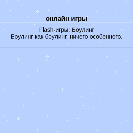
Лунный календарь 2022
Гадание онлайн
онлайн игры
-
Книга судеб
-
Книга перемен
Flash-игры: Боулинг
-
Гадание на рунах
Боулинг как боулинг, ничего особенного.
Самые точные гадания
Гороскопы
-
Гороскоп на сегодня
-
Гороскоп на 2022 год
-
Лунный гороскоп Глоба
Праздники 2023
Признание в любви
Обои Заставки Фото