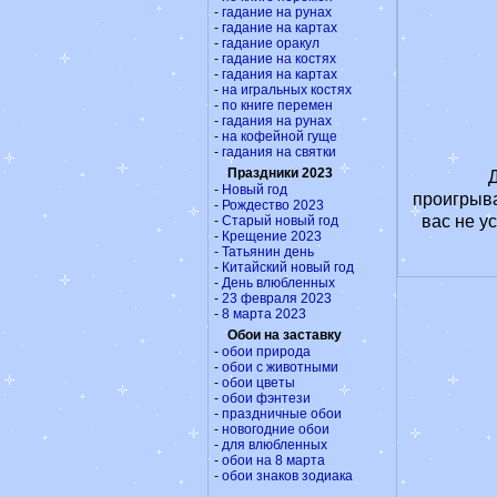
-
гадание на рунах
-
гадание на картах
-
гадание оракул
-
гадание на костях
-
гадания на картах
-
на игральных костях
-
по книге перемен
-
гадания на рунах
-
на кофейной гуще
-
гадания на святки
Праздники 2023
-
Новый год
проигрыва
-
Рождество 2023
вас не у
-
Старый новый год
-
Крещение 2023
-
Татьянин день
-
Китайский новый год
-
День влюбленных
-
23 февраля 2023
-
8 марта 2023
Обои на заставку
-
обои природа
-
обои с животными
-
обои цветы
-
обои фэнтези
-
праздничные обои
-
новогодние обои
-
для влюбленных
-
обои на 8 марта
-
обои знаков зодиака