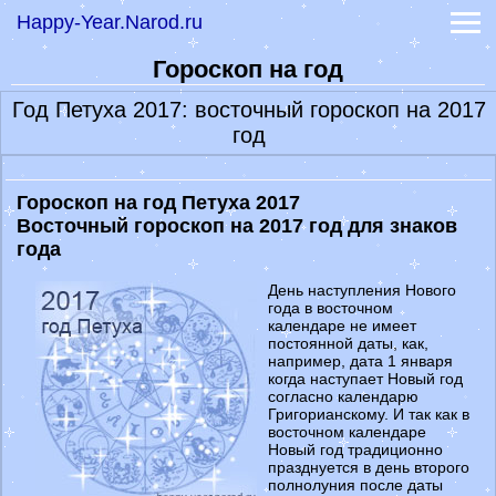
-
Книга судеб
Happy-Year.Narod.ru
-
Книга перемен
-
Книга перемен толкование
Гороскоп на год
-
Гадание на рунах
Год Петуха 2017: восточный гороскоп на 2017
-
Гадание на картах
год
-
Гадание оракул
-
Гадание на кубиках
Самые точные гадания
Гороскоп на год Петуха 2017
Лунный календарь 2022
Восточный гороскоп на 2017 год для знаков
Сонник
года
Значение имени
Эффективные диеты
День наступления Нового
года в восточном
Праздники 2023
календаре не имеет
Обои на заставку
постоянной даты, как,
например, дата 1 января
когда наступает Новый год
согласно календарю
Григорианскому. И так как в
восточном календаре
Новый год традиционно
празднуется в день второго
полнолуния после даты