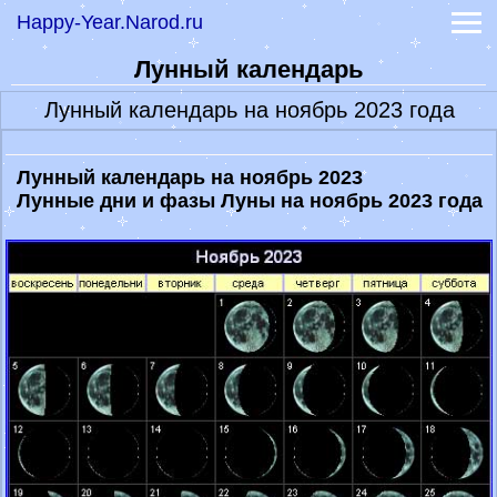
-
Книга судеб
Happy-Year.Narod.ru
-
Книга перемен
-
Книга перемен толкование
Лунный календарь
-
Гадание на рунах
Лунный календарь на ноябрь 2023 года
-
Гадание на картах
-
Гадание оракул
-
Гадание на кубиках
Лунный календарь на ноябрь 2023
Самые точные гадания
Лунные дни и фазы Луны на ноябрь 2023 года
Лунный календарь 2022
Сонник
Значение имени
Эффективные диеты
Праздники 2023
Обои на заставку