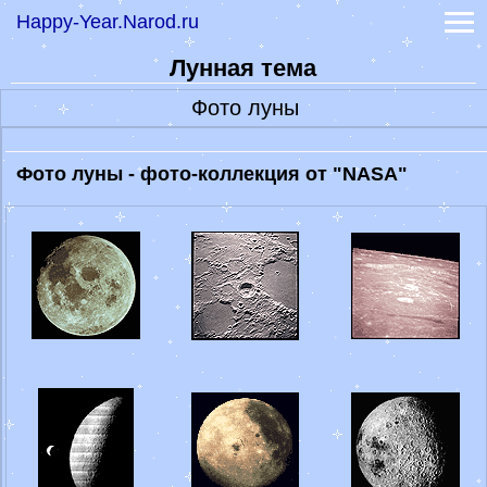
-
Книга судеб
Happy-Year.Narod.ru
-
Книга перемен
-
Книга перемен толкование
Лунная тема
-
Гадание на рунах
Фото луны
-
Гадание на картах
-
Гадание оракул
-
Гадание на кубиках
Фото луны - фото-коллекция от "NASA"
Самые точные гадания
Лунный календарь 2022
Сонник
Значение имени
Эффективные диеты
Праздники 2023
Обои на заставку