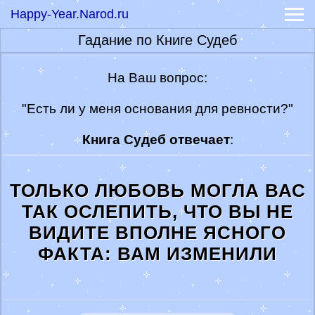
Happy-Year.Narod.ru
-
на кофейной гуще
-
гадания на святки
Гадание по Книге Судеб
Народные приметы
Народные заговоры
Сонник
На Ваш вопрос:
Лунный календарь 2022
Гороскопы
"Есть ли у меня основания для ревности?"
-
Гороскоп на сегодня
-
Гороскоп на февраль 2023
Книга Судеб отвечает
:
-
Гороскоп на 2022 год
Прикольные смс
Признание в любви
ТОЛЬКО ЛЮБОВЬ МОГЛА ВАС
Значение имени
ТАК ОСЛЕПИТЬ, ЧТО ВЫ НЕ
ВИДИТЕ ВПОЛНЕ ЯСНОГО
ФАКТА: ВАМ ИЗМЕНИЛИ