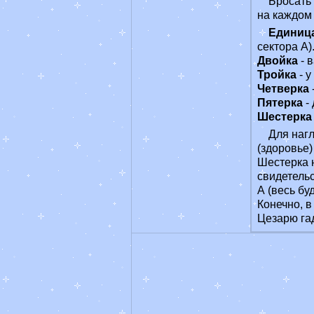
Бросать 
на каждом
Единиц
сектора А)
Двойка
- 
Тройка
- у
Четверка
Пятерка
- 
Шестерка
Для нагл
(здоровье)
Шестерка н
свидетельс
А (весь бу
Конечно, в
Цезарю гад