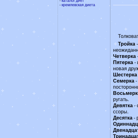
-
каталог диет
-
кремлевская диета
Толковат
Тройка
-
неожиданн
Четверка
Пятерка
-
новая дру
Шестерка
Семерка
-
посторонн
Восьмерк
ругать.
Девятка
- 
ссоры.
Десятка
- 
Одиннадц
Двенадца
Тринадца