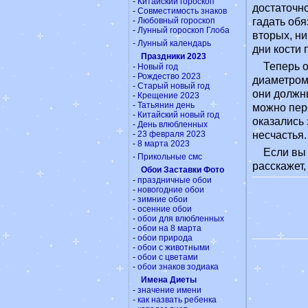
-
Китайский гороскоп
достаточн
-
Совместимость знаков
-
Любовный гороскоп
гадать обя
-
Лунный гороскоп Глоба
вторых, ни
-
Лунный календарь
дни кости 
Праздники 2023
Теперь о
-
Новый год
-
Рождество 2023
диаметром
-
Старый новый год
они должны
-
Крещение 2023
-
Татьянин день
можно пере
-
Китайский новый год
оказались 
-
День влюбленных
-
23 февраля 2023
несчастья.
-
8 марта 2023
Если вы
-
Прикольные смс
расскажет,
Обои Заставки Фото
-
праздничные обои
-
новогодние обои
-
зимние обои
-
осенние обои
-
обои для влюбленных
-
обои на 8 марта
-
обои природа
-
обои с животными
-
обои с цветами
-
обои знаков зодиака
Имена Диеты
-
значение имени
-
как назвать ребенка