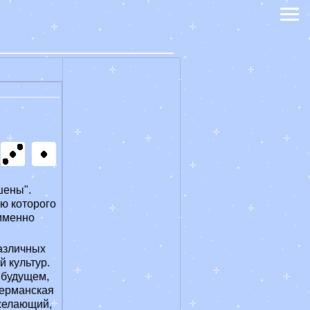
шены".
ью которого
 именно
азличных
 культур.
 будущем,
германская
 желающий,