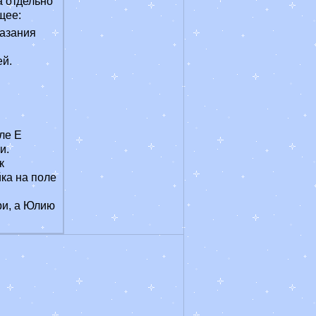
а отдельно
щее:
казания
ей.
ле Е
и.
к
ка на поле
ри, а Юлию