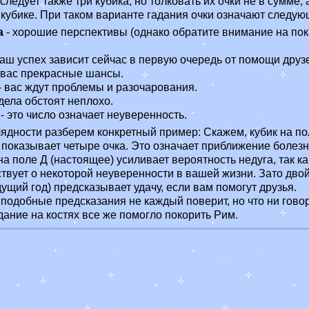
следует также три кубика, но толковать их очки не в сумме, 
 кубике. При таком варианте гадания очки означают следую
а
- хорошие перспективы (однако обратите внимание на по
.
ваш успех зависит сейчас в первую очередь от помощи друз
 вас прекрасные шансы.
- вас ждут проблемы и разочарования.
дела обстоят неплохо.
- это число означает неуверенность.
ядности разберем конкретный пример: Скажем, кубик на по
 показывает четыре очка. Это означает приближение болезн
а поле Д (настоящее) усиливает вероятность недуга, так ка
твует о некоторой неуверенности в вашей жизни. Зато двой
дущий год) предсказывает удачу, если вам помогут друзья.
 подобные предсказания не каждый поверит, но что ни гово
ание на костях все же помогло покорить Рим.