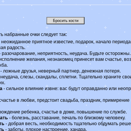
ь набранные очки следует так:
 неожиданное приятное известие, подарок, начало периода
ая радость.
- разочарование, неприятность, неудача. Будьте осторожны.
 исполнение желания, незнакомец принесет вам счастье, во
жба.
- ложные друзья, неверный партнер, денежная потеря.
 неудача, слезы, скандалы, сплетни. Тщательно храните сво
их.
а
- сильное влияние извне: вас будут оправданно или неоп
счастье в любви, предстоит свадьба, праздник, примирение
рождение ребенка, счастье в доме, повышение по службе.
ать
- болезнь, расставание, печаль по близкому человеку.
ть
- добрая весть, необходимость тщательно обдумать реше
ть
- заботы, плохое настроение, хандра.