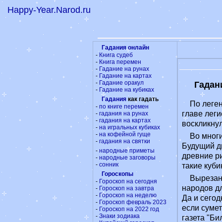
Happy-Year.Narod.ru
Гадания онлайн
-
Книга судеб
-
Книга перемен
-
Гадание на рунах
-
Гадание на картах
-
Гадание оракул
Гадан
-
Гадание на кубиках
Гадания
как гадать
По леген
-
по книге перемен
главе леги
-
гадания на рунах
-
гадания на картах
воскликну
-
на игральных кубиках
-
на кофейной гуще
Во многи
-
гадания на святки
Будущий ди
-
народные приметы
древние р
-
народные заговоры
-
сонник
такие куби
Гороскопы
Вырезан
-
Гороскоп на сегодня
народов дл
-
Гороскоп на завтра
-
Гороскоп на неделю
Да и сегод
-
Гороскоп февраль 2023
если сумет
-
Гороскоп на 2022 год
-
Знаки зодиака
газета "Би