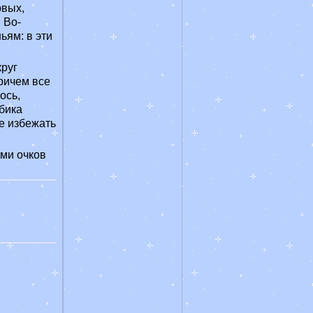
рвых,
 Во-
ьям: в эти
круг
ричем все
ось,
бика
не избежать
ми очков