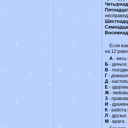
Четырнад
Пятнадца
несправедл
Шестнадц
Семнадца
Восемнад
Если вам
на 12 равн
А
- весь
Б
- деньги,
В
- поездки
Г
- домашн
Д
- настоя
Е
- здоров
Ж
- любовь
З
- правов
И
- душевн
К
- работа 
Л
- друзья,
М
- враги.