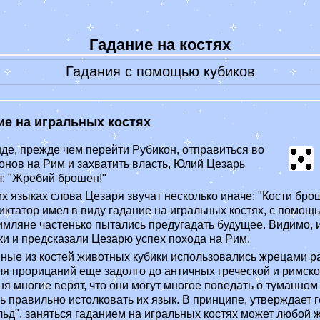
-
на кофейной гуще
-
гадания на святки
Гадание на костях
Народные приметы
Народные заговоры
Гадания с помощью кубиков
Сонник
Лунный календарь 2022
Гороскопы
ие на игральных костях
-
Гороскоп на сегодня
-
Гороскоп на февраль 2023
де, прежде чем перейти Рубикон, отправиться во
-
Гороскоп на 2022 год
онов на Рим и захватить власть, Юлий Цезарь
Прикольные смс
л: "Жребий брошен!"
Признание в любви
х языках слова Цезаря звучат несколько иначе: "Кости бро
Значение имени
ктатор имел в виду гадание на игральных костях, с помощ
имляне частенько пытались предугадать будущее. Видимо,
ки и предсказали Цезарю успех похода на Рим.
ные из костей животных кубики использовались жрецами р
я прорицаний еще задолго до античных греческой и римской
ня многие верят, что они могут многое поведать о туманном
ь правильно истолковать их язык. В принципе, утверждает 
льд", заняться гаданием на игральных костях может любой