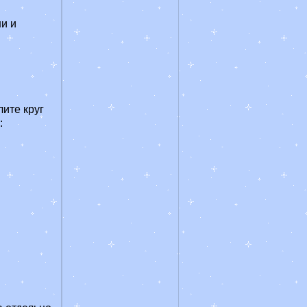
и и
ите круг
: