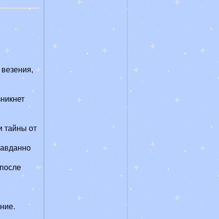
 везения,
зникнет
и тайны от
равданно
 после
ние.