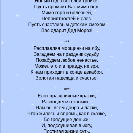
Новый год в веселой тройке,
Пусть промчит Вас мимо бед,
Мимо горя и болезней,
Неприятностей и слез.
Пусть счастливым детским смехом
Вас одарит Дед Мороз!
***
Расплавляя морщинки на лбу,
Загадаем на праздник судьбу.
Позабудем любое ненастье,
Может, это и в правду, не зря,
К нам приходит в конце декабря,
Золотая надежда и счастье!
***
Елок праздничные краски,
Разноцветья огоньки...
Нам бы всем добра и ласки,
Чтоб жилось и впрямь, как в сказке,
Во грядущие деньки!
И, подслушивая вьюгу,
Постигая жизни суть,