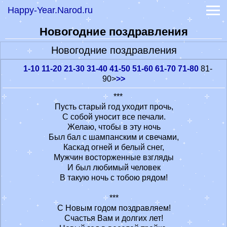
Happy-Year.Narod.ru
Прикольные смс
Гадание онлайн
Новогодние поздравления
-
Книга судеб
-
Книга перемен
Новогодние поздравления
Гороскопы
-
Гороскоп на сегодня
1-10
11-20
21-30
31-40
41-50
51-60
61-70
71-80
81-
90>
>>
-
Гороскоп на 2022 год
Лунный календарь 2022
***
Значение имени
Пусть старый год уходит прочь,
Сонник
С собой уносит все печали.
Обои на заставку
Желаю, чтобы в эту ночь
Был бал с шампанским и свечами,
Действенные диеты
Каскад огней и белый снег,
Мужчин восторженные взгляды
И был любимый человек
В такую ночь с тобою рядом!
***
C Новым годом поздравляем!
Счастья Вам и долгих лет!